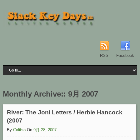
RSS
Facebook
Monthly Archive::
9月 2007
River: The Joni Letters / Herbie Hancock
(2007
By
Califso
On
9月 28, 2007