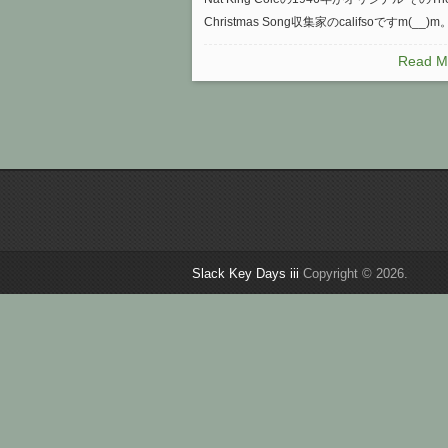
Christmas Song収集家のcalifsoですm(__)m。
Read M
Slack Key Days iii
Copyright © 2026.