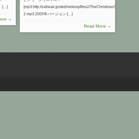
 […]
[mp3:http://caliwaii.jp/skd/mele/upfiles2/TheChristmasSong-
2.mp3:2005年バージョン […]
ore →
Read More →