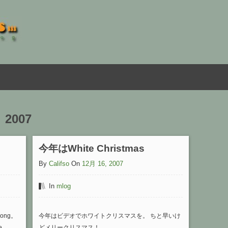
 2007
今年はWhite Christmas
By
Califso
On
12月 16, 2007
In
mlog
 Song。
今年はビデオでホワイトクリスマスを。 ちと早いけ
e
どメリークリスマス！