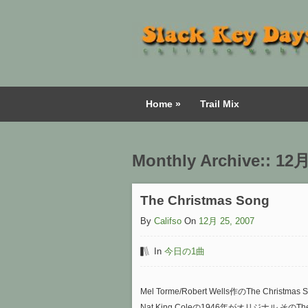
Home
»
Trail Mix
Monthly Archive::
12月
The Christmas Song
By
Califso
On
12月 25, 2007
In
今日の1曲
Mel Torme/Robert Wells作のThe Christmas
Nat King Coleの1946年がオリジナル そのTh