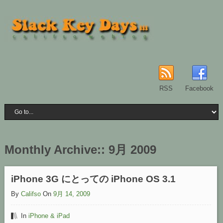
RSS
Facebook
Monthly Archive::
9月 2009
iPhone 3G にとっての iPhone OS 3.1
By
Califso
On
9月 14, 2009
In
iPhone & iPad