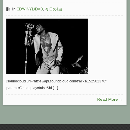
In
CD/VINYL/DVD
,
今日の1曲
[soundcloud url=”https://api.soundcloud.com/tracks/152502378″
params=”auto_play=false&hi […]
Read More →