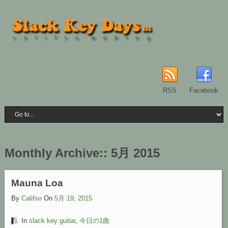
RSS
Facebook
Monthly Archive::
5月 2015
Mauna Loa
By
Califso
On
5月 19, 2015
In
slack key guitar
,
今日の1曲