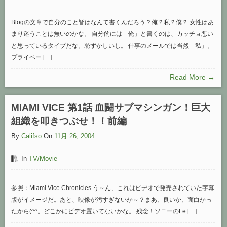
Blogの文章で自分のこと皆はなんて書くんだろう？俺？私？僕？ 女性はあ
まり迷うことは無いのかな。 自分的には「俺」と書くのは、カッチョ悪い
と思っているタイプだな。恥ずかしいし。 仕事のメールでは当然「私」。
プライベー […]
Read More →
MIAMI VICE 第1話 血闘サブマシンガン！巨大
組織を叩きつぶせ！！前編
By
Califso
On
11月 26, 2004
In
TV/Movie
参照：Miami Vice Chronicles う～ん、これはビデオで発売されていた字幕
版がイメージだ。あと、映像が汚すぎないか～？まあ、良いか、面白かっ
たから(^^。どこかにビデオ置いてないかな。 残念！ソニーのFe […]