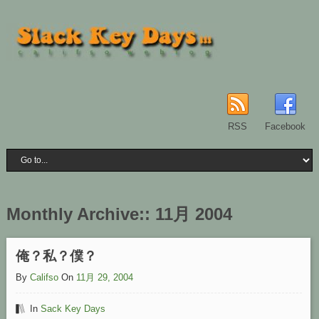
RSS
Facebook
Monthly Archive::
11月 2004
俺？私？僕？
By
Califso
On
11月 29, 2004
In
Sack Key Days