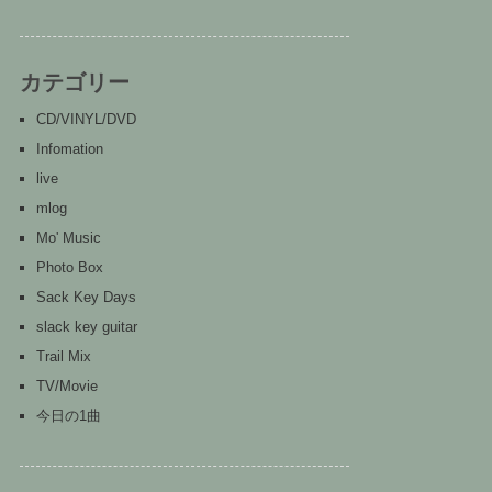
カテゴリー
CD/VINYL/DVD
Infomation
live
mlog
Mo' Music
Photo Box
Sack Key Days
slack key guitar
Trail Mix
TV/Movie
今日の1曲