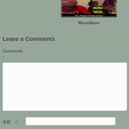
MonoNeon
Leave a Comments
Comments:
*
名前
※