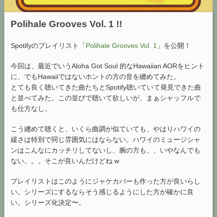
Polihale Grooves Vol. 1 !!
Spotifyのプレイリスト「
Polihale Grooves Vol. 1
」を公開！
今回は、最近でいうAloha Got Soul 的なHawaiian AORをヒント
に、でもHawaiiではないホントの方の音を纏めてみた。
とても良く聴いてきた曲たちとSpotify聴いていて発見できた曲
と並べてみた。この並びで聴いて欲しいが、まぁシャッフルで
も仕方なし。
こう纏めて聴くと、いくら曲調が似ていても、やはりハワイの
緩さは特別で同じ雰囲気にはならない。ハワイのミュージシャ
ンはこんなにカッチリしてないし、腕の方も、、いやなんでも
ない。。。そこが良いんだけどね w
プレイリストはこのようにジャケカバーも作った方が良いらし
い。シリーズにするならそう感じるようにした方が確かに良
い。シリーズ化決定〜。