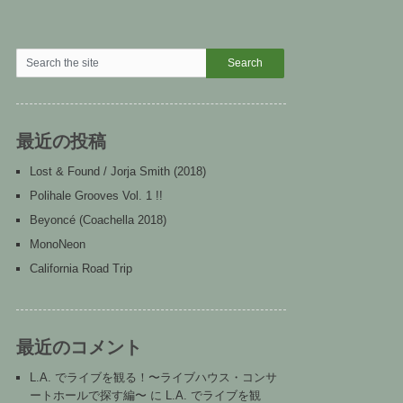
最近の投稿
Lost & Found / Jorja Smith (2018)
Polihale Grooves Vol. 1 !!
Beyoncé (Coachella 2018)
MonoNeon
California Road Trip
最近のコメント
L.A. でライブを観る！〜ライブハウス・コンサ
ートホールで探す編〜
に
L.A. でライブを観